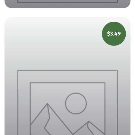
$
3.49